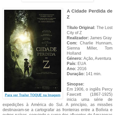
A Cidade Perdida de
Z
Título Original:
The Lost
City of Z
Realizador:
James Gray
Com:
Charlie Hunnam,
Sienna Miller, Tom
Holland
Género:
Ação, Aventura
País:
EUA
Ano:
2016
Duração:
141 min.
Sinopse:
Em 1906, o inglês Percy
Fawcett (1867-1925)
Para ver Trailer TOQUE na Imagem
inicia uma série de
expedições à América do Sul. A princípio, as missões
destinavam-se a cartografar as fronteiras entre a Bolívia e
outros países, seguindo o curso dos afluentes do Amazonas