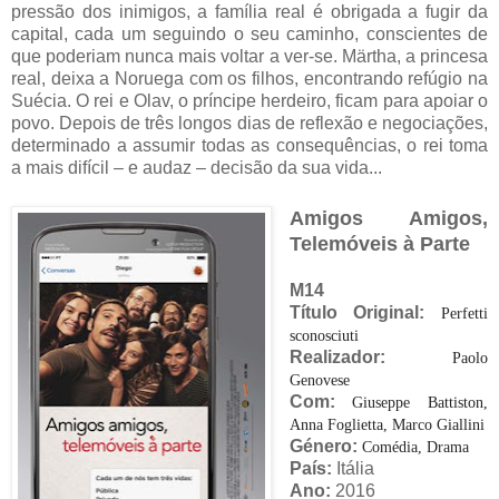
pressão dos inimigos, a família real é obrigada a fugir da
capital, cada um seguindo o seu caminho, conscientes de
que poderiam nunca mais voltar a ver-se. Märtha, a princesa
real, deixa a Noruega com os filhos, encontrando refúgio na
Suécia. O rei e Olav, o príncipe herdeiro, ficam para apoiar o
povo. Depois de três longos dias de reflexão e negociações,
determinado a assumir todas as consequências, o rei toma
a mais difícil – e audaz – decisão da sua vida...
Amigos Amigos,
Telemóveis à Parte
M14
Título Original:
Perfetti
sconosciuti
Realizador:
Paolo
Genovese
Com:
Giuseppe Battiston,
Anna Foglietta, Marco Giallini
Género:
Comédia, Drama
País:
Itália
Ano:
2016