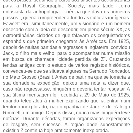
para a Royal Geographic Society; mais tarde, como
entusiasta da antropologia – ciência que dava os primeiros
passos–, queria compreender a fundo as culturas indígenas.
Fawcett era, simultaneamente, um visionário e um homem
obcecado com a ideia de descobrir, em pleno século XX, as
extraordinárias cidades de que falavam os conquistadores
espanhóis que primeiro chegaram às Américas. Em 1925,
depois de muitas partidas e regressos a Inglaterra, convidou
Jack, o filho mais velho, para o acompanhar numa missão
em busca da chamada "cidade perdida de Z". Cruzando
lendas antigas com o estudo de vários registos históricos,
convenceu-se que se situava algures na Serra do Roncador,
no Mato Grosso (Brasil). Antes de partir na que se tornaria a
sua derradeira expedição, deixou uma nota a dizer que,
caso não regressasse, ninguém o deveria tentar resgatar. A
sua última mensagem foi recebida a 29 de Maio de 1925,
quando telegrafou à mulher explicando que ia entrar num
território inexplorado, na companhia de Jack e de Raleigh
Rimmell, um amigo. Depois disso, nunca mais ninguém teve
notícias. Durante décadas, foram organizadas expedições
de resgate, sem sucesso. A região onde supostamente
existiria Z continua hoje praticamente inexplorada.