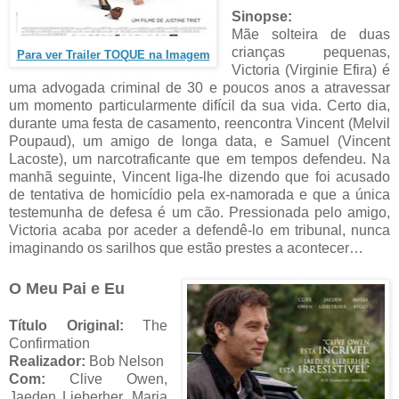
Sinopse:
Mãe solteira de duas
crianças pequenas,
Para ver Trailer TOQUE na Imagem
Victoria (Virginie Efira) é
uma advogada criminal de 30 e poucos anos a atravessar
um momento particularmente difícil da sua vida. Certo dia,
durante uma festa de casamento, reencontra Vincent (Melvil
Poupaud), um amigo de longa data, e Samuel (Vincent
Lacoste), um narcotraficante que em tempos defendeu. Na
manhã seguinte, Vincent liga-lhe dizendo que foi acusado
de tentativa de homicídio pela ex-namorada e que a única
testemunha de defesa é um cão. Pressionada pelo amigo,
Victoria acaba por aceder a defendê-lo em tribunal, nunca
imaginando os sarilhos que estão prestes a acontecer…
O Meu Pai e Eu
Título Original:
The
Confirmation
Realizador:
Bob Nelson
Com:
Clive Owen,
Jaeden Lieberher, Maria