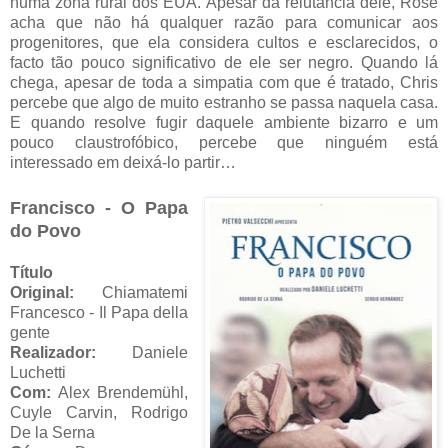
numa zona rural dos EUA. Apesar da relutância dele, Rose
acha que não há qualquer razão para comunicar aos
progenitores, que ela considera cultos e esclarecidos, o
facto tão pouco significativo de ele ser negro. Quando lá
chega, apesar de toda a simpatia com que é tratado, Chris
percebe que algo de muito estranho se passa naquela casa.
E quando resolve fugir daquele ambiente bizarro e um
pouco claustrofóbico, percebe que ninguém está
interessado em deixá-lo partir…
Francisco - O Papa
do Povo
Título
Original:
Chiamatemi
Francesco - Il Papa della
gente
Realizador:
Daniele
Luchetti
Com:
Alex Brendemühl,
Cuyle Carvin, Rodrigo
De la Serna