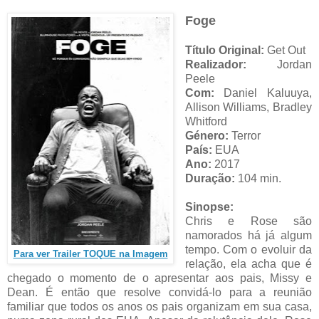
Foge
Título Original:
Get Out
Realizador:
Jordan
Peele
Com:
Daniel Kaluuya,
Allison Williams, Bradley
Whitford
Género:
Terror
País:
EUA
Ano:
2017
Duração:
104 min.
Sinopse:
Chris e Rose são
namorados há já algum
tempo. Com o evoluir da
Para ver Trailer TOQUE na Imagem
relação, ela acha que é
chegado o momento de o apresentar aos pais, Missy e
Dean. É então que resolve convidá-lo para a reunião
familiar que todos os anos os pais organizam em sua casa,